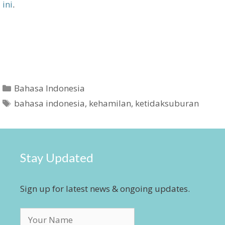
ini
.
Categories
Bahasa Indonesia
Tags
bahasa indonesia
,
kehamilan
,
ketidaksuburan
Stay Updated
Sign up for latest news & ongoing updates.